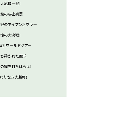
ＧＺ危機一髪！
炎熱の秘密兵器
荒野のアイアンボウラー
運命の大決戦！
激戦！ワールドツアー
打ち砕かれた魔球
心の霧を打ちはらえ！
終わりなき大勝負！