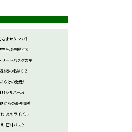
をさませケンカ牛
跡を呼ぶ最終打席
トリートバスケの罠
遭遇！奴の名はＧＺ
傷だらけの激走！
輝け！シルバー魂
地獄からの最強部隊
蘇れ！炎のライバル
戦え！密林バスケ