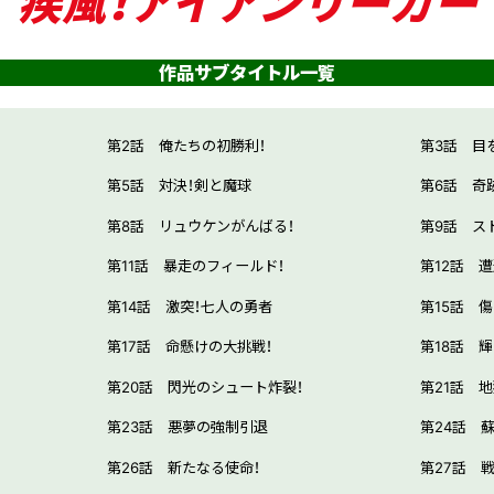
疾風！アイアンリーガー
作品サブタイトル一覧
第2話 俺たちの初勝利！
第3話 目
第5話 対決！剣と魔球
第6話 奇
第8話 リュウケンがんばる！
第9話 ス
第11話 暴走のフィールド！
第12話 
第14話 激突！七人の勇者
第15話 
第17話 命懸けの大挑戦！
第18話 
第20話 閃光のシュート炸裂！
第21話 
第23話 悪夢の強制引退
第24話 
第26話 新たなる使命！
第27話 